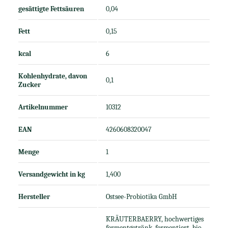
gesättigte Fettsäuren
0,04
Fett
0,15
kcal
6
Kohlenhydrate, davon
0,1
Zucker
Artikelnummer
10312
EAN
4260608320047
Menge
1
Versandgewicht in kg
1,400
Hersteller
Ostsee-Probiotika GmbH
KRÄUTERBAERRY, hochwertiges
fermentgetränk, fermentiert, bio,