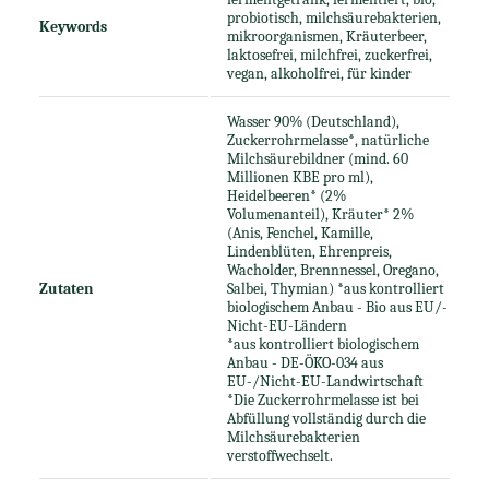
probiotisch, milchsäurebakterien,
Keywords
mikroorganismen, Kräuterbeer,
laktosefrei, milchfrei, zuckerfrei,
vegan, alkoholfrei, für kinder
Wasser 90% (Deutschland),
Zuckerrohrmelasse*, natürliche
Milchsäurebildner (mind. 60
Millionen KBE pro ml),
Heidelbeeren* (2%
Volumenanteil), Kräuter* 2%
(Anis, Fenchel, Kamille,
Lindenblüten, Ehrenpreis,
Wacholder, Brennnessel, Oregano,
Zutaten
Salbei, Thymian) *aus kontrolliert
biologischem Anbau - Bio aus EU/-
Nicht-EU-Ländern
*aus kontrolliert biologischem
Anbau - DE-ÖKO-034 aus
EU-/Nicht-EU-Landwirtschaft
*Die Zuckerrohrmelasse ist bei
Abfüllung vollständig durch die
Milchsäurebakterien
verstoffwechselt.