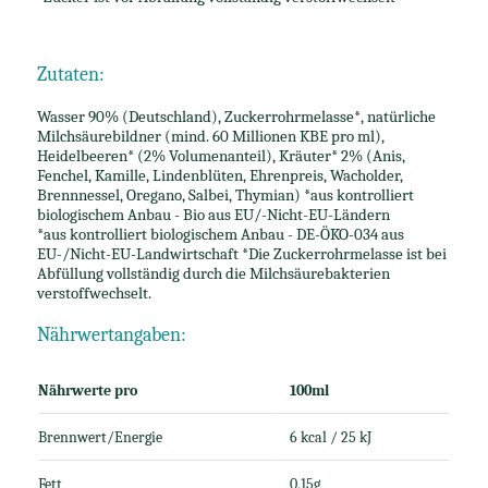
Zutaten:
Wasser 90% (Deutschland), Zuckerrohrmelasse*, natürliche
Milchsäurebildner (mind. 60 Millionen KBE pro ml),
Heidelbeeren* (2% Volumenanteil), Kräuter* 2% (Anis,
Fenchel, Kamille, Lindenblüten, Ehrenpreis, Wacholder,
Brennnessel, Oregano, Salbei, Thymian) *aus kontrolliert
biologischem Anbau - Bio aus EU/-Nicht-EU-Ländern
*aus kontrolliert biologischem Anbau - DE-ÖKO-034 aus
EU-/Nicht-EU-Landwirtschaft *Die Zuckerrohrmelasse ist bei
Abfüllung vollständig durch die Milchsäurebakterien
verstoffwechselt.
Nährwertangaben:
Nährwerte pro
100ml
Brennwert/Energie
6 kcal / 25 kJ
Fett
0,15g