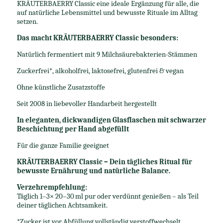
KRÄUTERBAERRY Classic eine ideale Ergänzung für alle, die
auf natürliche Lebensmittel und bewusste Rituale im Alltag
setzen.
Das macht KRÄUTERBAERRY Classic besonders:
Natürlich fermentiert mit 9 Milchsäurebakterien-Stämmen
Zuckerfrei*, alkoholfrei, laktosefrei, glutenfrei & vegan
Ohne künstliche Zusatzstoffe
Seit 2008 in liebevoller Handarbeit hergestellt
In eleganten, dickwandigen Glasflaschen mit schwarzer
Beschichtung per Hand abgefüllt
Für die ganze Familie geeignet
KRÄUTERBAERRY Classic – Dein tägliches Ritual für
bewusste Ernährung und natürliche Balance.
Verzehrempfehlung:
Täglich 1–3× 20–30 ml pur oder verdünnt genießen – als Teil
deiner täglichen Achtsamkeit.
*Zucker ist vor Abfüllung vollständig verstoffwechselt