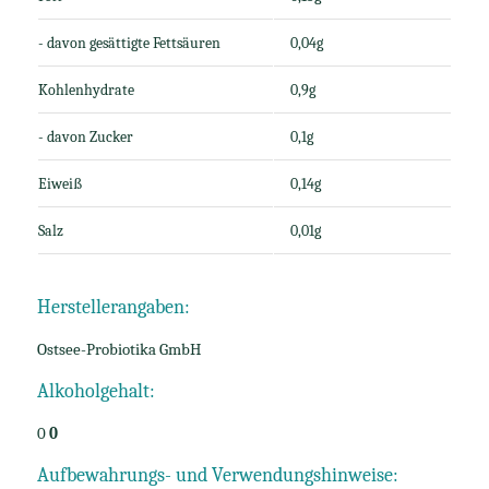
- davon gesättigte Fettsäuren
0,04g
Kohlenhydrate
0,9g
- davon Zucker
0,1g
Eiweiß
0,14g
Salz
0,01g
Herstellerangaben:
Ostsee-Probiotika GmbH
Alkoholgehalt:
0
0
Aufbewahrungs- und Verwendungshinweise: