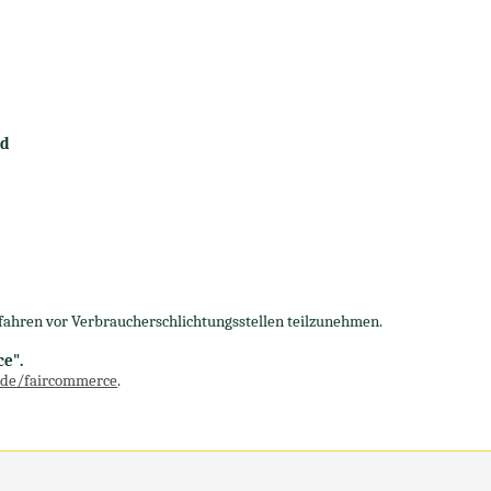
nd
erfahren vor Verbraucherschlichtungsstellen teilzunehmen.
ce".
de/faircommerce
.