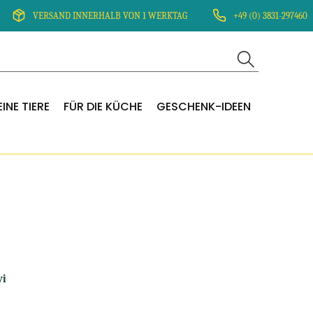
VERSAND INNERHALB VON 1 WERKTAG
+49 (0) 3831-297460
INE TIERE
FÜR DIE KÜCHE
GESCHENK-IDEEN
yi