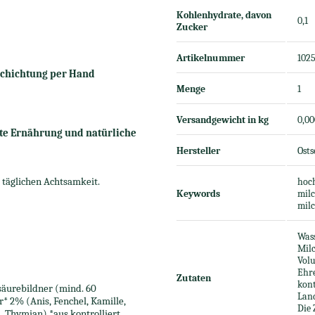
Kohlenhydrate, davon
0,1
Zucker
Artikelnummer
102
schichtung per Hand
Menge
1
Versandgewicht in kg
0,0
te Ernährung und natürliche
Hersteller
Ost
r täglichen Achtsamkeit.
hoch
Keywords
milc
milc
Wass
Milc
Volu
Ehre
Zutaten
kon
säurebildner (mind. 60
Lan
* 2% (Anis, Fenchel, Kamille,
Die 
, Thymian) *aus kontrolliert