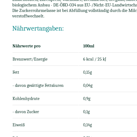
biologischem Anbau - DE-ÖKO-034 aus EU-/Nicht-EU-Landwirtscha
Die Zuckerrohrmelasse ist bei Abfüllung vollständig durch die Mi
verstoffwechselt.
Nährwertangaben:
Nährwerte pro
100ml
Brennwert/Energie
6 kcal / 25 kJ
Fett
0,15g
- davon gesättigte Fettsäuren
0,04g
Kohlenhydrate
0,9g
- davon Zucker
0,1g
Eiweiß
0,14g