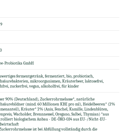
59
00
see-Probiotika GmbH
wertiges fermentgetränk, fermentiert, bio, probiotisch,
hsäurebakterien, mikroorganismen, Kräuterbeer, laktosefrei,
hfrei, zuckerfrei, vegan, alkoholfrei, für kinder
er 90% (Deutschland), Zuckerrohrmelasse*, natürliche
hsäurebildner (mind. 60 Millionen KBE pro ml), Heidelbeeren* (2%
menanteil), Kräuter* 2% (Anis, Fenchel, Kamille, Lindenblüten,
npreis, Wacholder, Brennnessel, Oregano, Salbei, Thymian) *aus
trolliert biologischem Anbau - DE-ÖKO-034 aus EU-/Nicht-EU-
dwirtschaft
Zuckerrohrmelasse ist bei Abfüllung vollständig durch die