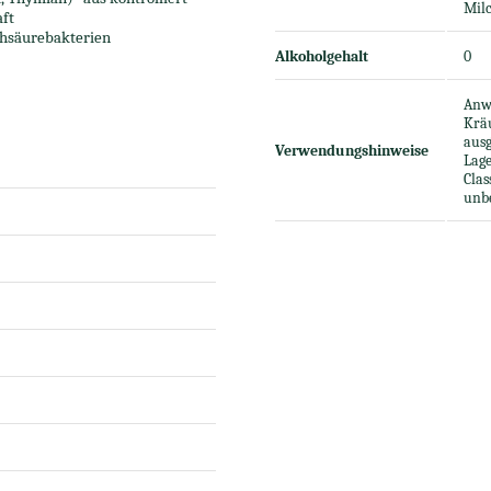
Milc
ft
lchsäurebakterien
Alkoholgehalt
0
Anw
Kräu
aus
Verwendungshinweise
Lag
Clas
unb