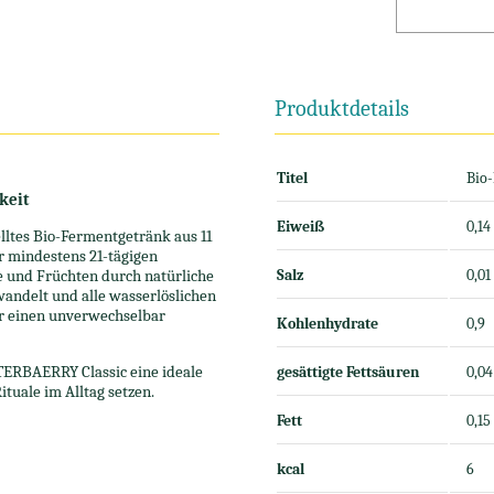
Produktdetails
Titel
Bio
keit
Eiweiß
0,14
lltes Bio-Fermentgetränk aus 11
 mindestens 21-tägigen
 und Früchten durch natürliche
Salz
0,01
andelt und alle wasserlöslichen
ür einen unverwechselbar
Kohlenhydrate
0,9
UTERBAERRY Classic eine ideale
gesättigte Fettsäuren
0,04
ituale im Alltag setzen.
Fett
0,15
kcal
6