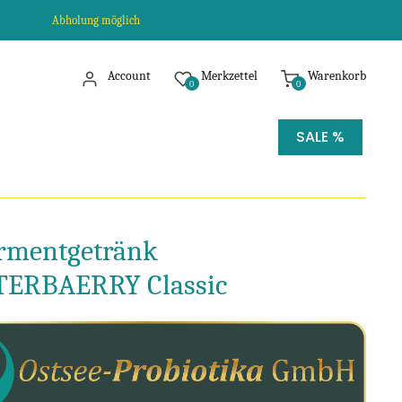
Abholung möglich
Account
Merkzettel
Warenkorb
0
0
SALE %
rmentgetränk
ERBAERRY Classic