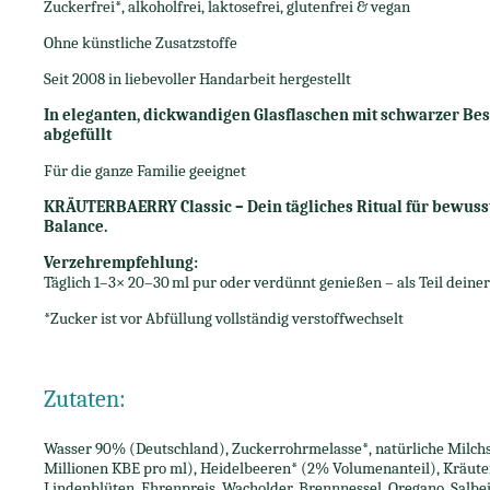
Zuckerfrei*, alkoholfrei, laktosefrei, glutenfrei & vegan
Ohne künstliche Zusatzstoffe
Seit 2008 in liebevoller Handarbeit hergestellt
In eleganten, dickwandigen Glasflaschen mit schwarzer Be
abgefüllt
Für die ganze Familie geeignet
KRÄUTERBAERRY Classic – Dein tägliches Ritual für bewuss
Balance.
Verzehrempfehlung:
Täglich 1–3× 20–30 ml pur oder verdünnt genießen – als Teil deine
*Zucker ist vor Abfüllung vollständig verstoffwechselt
Zutaten:
Wasser 90% (Deutschland), Zuckerrohrmelasse*, natürliche Milch
Millionen KBE pro ml), Heidelbeeren* (2% Volumenanteil), Kräuter
Lindenblüten, Ehrenpreis, Wacholder, Brennnessel, Oregano, Salbei