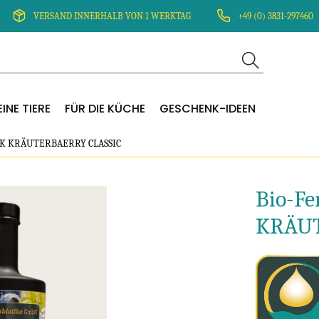
VERSAND INNERHALB VON 1 WERKTAG
+49 (0) 3831-297460
INE TIERE
FÜR DIE KÜCHE
GESCHENK-IDEEN
 KRÄUTERBAERRY CLASSIC
Bio-Fe
KRÄUT