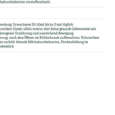
hsäurebakterien verstoffwechselt.
endung: Erwachsene 20-50ml bis zu 3 mal täglich
terbeer Classic allein ersetzt aber keine gesunde Lebensweise mit
gewogener Ernährung und ausreichend Bewegung.
erung: nach dem Öffnen im Kühlschrank aufbewahren. Kräuterbeer
sic enthält lebende Milchsäurebakterien, Flockenbildung ist
edenklich